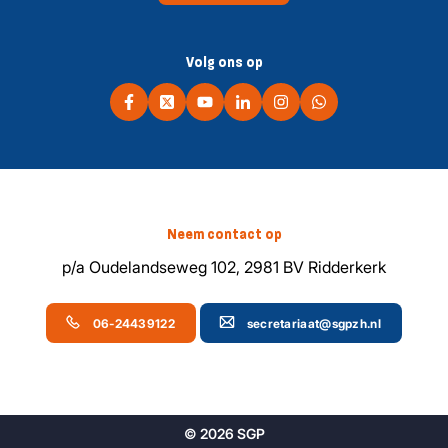
Volg ons op
Neem contact op
p/a Oudelandseweg 102, 2981 BV Ridderkerk
06-24439122
secretariaat@sgpzh.nl
© 2026 SGP