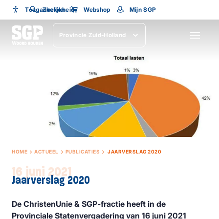
Toegankelijkheid
Toegankelijkheid
Zoeken
Webshop
Mijn SGP
Lettergrootte
Provincie Zuid-Holland
SLUITEN
HOME
ACTUEEL
PUBLICATIES
JAARVERSLAG 2020
16 juni 2021
Jaarverslag 2020
De ChristenUnie & SGP-fractie heeft in de
Provinciale Statenvergadering van 16 juni 2021