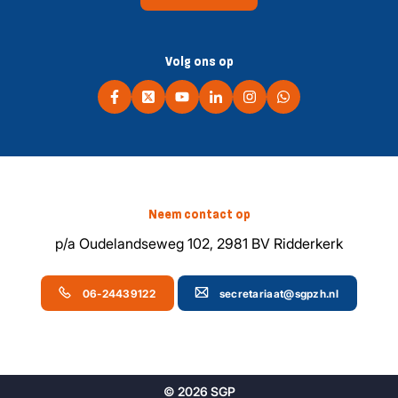
Volg ons op
Neem contact op
p/a Oudelandseweg 102, 2981 BV Ridderkerk
06-24439122
secretariaat@sgpzh.nl
© 2026 SGP