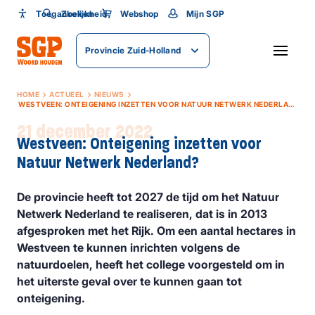
Toegankelijkheid
Toegankelijkheid
Zoeken
Webshop
Mijn SGP
Lettergrootte
Provincie Zuid-Holland
SLUITEN
HOME
ACTUEEL
NIEUWS
WESTVEEN: ONTEIGENING INZETTEN VOOR NATUUR NETWERK NEDERLAND?
21 december 2022
Westveen: Onteigening inzetten voor
Natuur Netwerk Nederland?
De provincie heeft tot 2027 de tijd om het Natuur
Netwerk Nederland te realiseren, dat is in 2013
afgesproken met het Rijk. Om een aantal hectares in
Westveen te kunnen inrichten volgens de
natuurdoelen, heeft het college voorgesteld om in
het uiterste geval over te kunnen gaan tot
onteigening.