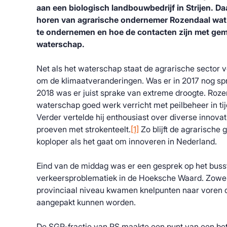
aan een biologisch landbouwbedrijf in Strijen. D
horen van agrarische ondernemer Rozendaal wat
te ondernemen en hoe de contacten zijn met gem
waterschap.
Net als het waterschap staat de agrarische sector v
om de klimaatveranderingen. Was er in 2017 nog sp
2018 was er juist sprake van extreme droogte. Rozen
waterschap goed werk verricht met peilbeheer in ti
Verder vertelde hij enthousiast over diverse innovat
proeven met strokenteelt.
[1]
Zo blijft de agrarisch
koploper als het gaat om innoveren in Nederland.
Eind van de middag was er een gesprek op het buss
verkeersproblematiek in de Hoeksche Waard. Zowe
provinciaal niveau kwamen knelpunten naar voren di
aangepakt kunnen worden.
De SGP-fractie van PS maakte een punt van een bet