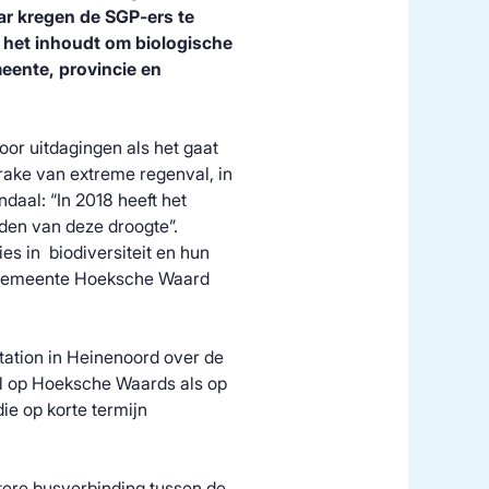
aar kregen de SGP-ers te
 het inhoudt om biologische
eente, provincie en
oor uitdagingen als het gaat
rake van extreme regenval, in
daal: “In 2018 heeft het
jden van deze droogte”.
ies in biodiversiteit en hun
e gemeente Hoeksche Waard
tation in Heinenoord over de
l op Hoeksche Waards als op
e op korte termijn
ere busverbinding tussen de