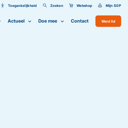
Toegankelijkheid
Zoeken
Webshop
Mijn SGP
Toegankelijkheid
Actueel
Doe mee
Contact
Word lid
Lettergrootte