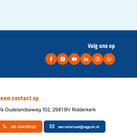
Volg ons op
eem contact op
/a Oudelandseweg 102, 2981 BV Ridderkerk
06-24439122
secretariaat@sgpzh.nl