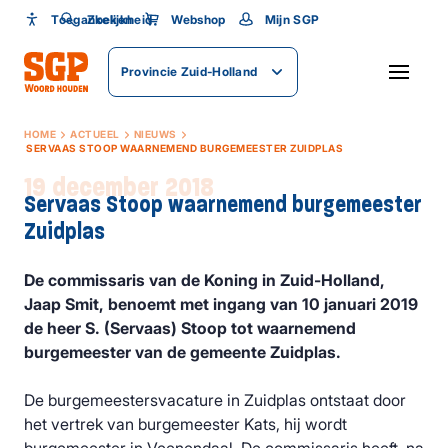
Toegankelijkheid
Toegankelijkheid
Zoeken
Webshop
Mijn SGP
Lettergrootte
Provincie Zuid-Holland
SLUITEN
HOME
ACTUEEL
NIEUWS
SERVAAS STOOP WAARNEMEND BURGEMEESTER ZUIDPLAS
19 december 2018
Servaas Stoop waarnemend burgemeester
Zuidplas
De commissaris van de Koning in Zuid-Holland,
Jaap Smit, benoemt met ingang van 10 januari 2019
de heer S. (Servaas) Stoop tot waarnemend
burgemeester van de gemeente Zuidplas.
De burgemeestersvacature in Zuidplas ontstaat door
het vertrek van burgemeester Kats, hij wordt