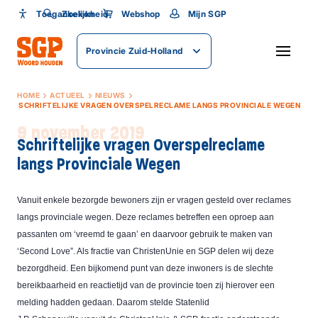
Toegankelijkheid
Toegankelijkheid
Zoeken
Webshop
Mijn SGP
Lettergrootte
Provincie Zuid-Holland
SLUITEN
HOME
ACTUEEL
NIEUWS
SCHRIFTELIJKE VRAGEN OVERSPELRECLAME LANGS PROVINCIALE WEGEN
9 november 2019
Schriftelijke vragen Overspelreclame
langs Provinciale Wegen
Vanuit enkele bezorgde bewoners zijn er vragen gesteld over reclames
langs
provinciale wegen. Deze reclames betreffen een oproep aan
passanten om ‘vreemd te gaan’ en daarvoor gebruik te maken van
‘Second Love”. Als fractie van ChristenUnie
en SGP delen wij deze
bezorgdheid. Een bijkomend punt van deze inwoners is de slechte
bereikbaarheid en reactietijd van de provincie toen zij hierover een
melding hadden gedaan. Daarom stelde Statenlid