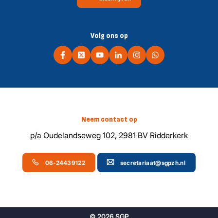
Volg ons op
Neem contact op
p/a Oudelandseweg 102, 2981 BV Ridderkerk
06-24439122
secretariaat@sgpzh.nl
© 2026 SGP