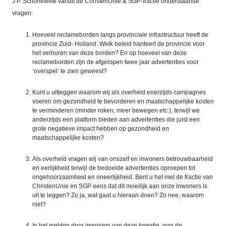
J.P. Schonewille vanuit de ChristenUnie & SGP-fractie onderstaande
vragen:
Hoeveel reclameborden langs provinciale infrastructuur heeft de
provincie Zuid- Holland. Welk beleid hanteert de provincie voor
het verhuren van deze borden? En op hoeveel van deze
reclameborden zijn de afgelopen twee jaar advertenties voor
‘overspel’ te zien geweest?
Kunt u uitleggen waarom wij als overheid enerzijds campagnes
voeren om gezondheid te bevorderen en maatschappelijke kosten
te verminderen (minder roken, meer bewegen etc.), terwijl we
anderzijds een platform bieden aan advertenties die juist een
grote negatieve impact hebben op gezondheid en
maatschappelijke kosten?
Als overheid vragen wij van onszelf en inwoners betrouwbaarheid
en eerlijkheid terwijl de bedoelde advertenties oproepen tot
ongehoorzaamheid en oneerlijkheid. Bent u het met de fractie van
ChristenUnie en SGP eens dat dit moeilijk aan onze inwoners is
uit te leggen? Zo ja, wat gaat u hieraan doen? Zo nee, waarom
niet?
In het melden door inwoners van deze kwestie, was de