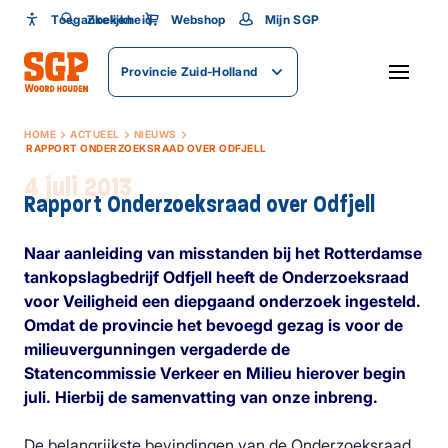
Toegankelijkheid
Toegankelijkheid
Zoeken
Webshop
Mijn SGP
Lettergrootte
Provincie Zuid-Holland
SLUITEN
HOME
ACTUEEL
NIEUWS
RAPPORT ONDERZOEKSRAAD OVER ODFJELL
4 juli 2013
Rapport Onderzoeksraad over Odfjell
Naar aanleiding van misstanden bij het Rotterdamse
tankopslagbedrijf Odfjell heeft de Onderzoeksraad
voor Veiligheid een diepgaand onderzoek ingesteld.
Omdat de provincie het bevoegd gezag is voor de
milieuvergunningen vergaderde de
Statencommissie Verkeer en Milieu hierover begin
juli. Hierbij de samenvatting van onze inbreng.
De belangrijkste bevindingen van de Onderzoeksraad