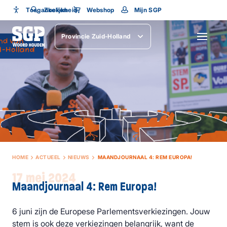
Toegankelijkheid
Toegankelijkheid
Zoeken
Webshop
Mijn SGP
Lettergrootte
Provincie Zuid-Holland
SLUITEN
HOME
ACTUEEL
NIEUWS
MAANDJOURNAAL 4: REM EUROPA!
17 mei 2024
Maandjournaal 4: Rem Europa!
6 juni zijn de Europese Parlementsverkiezingen. Jouw
stem is ook deze verkiezingen belangrijk, want de